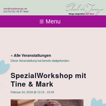
info@clubdetango.de
(0179) 531 39 87 Mark
Menu
Club de Tango
Club-Infos
Kurse
Fotos & Videos
Einsteigen
Team
Events & Workshops
Tangolehrerausbildung
« Alle Veranstaltungen
Kontakt
Diese Veranstaltung hat bereits stattgefunden.
SpezialWorkshop mit
Tine & Mark
Februar 24, 2018 @ 13:15
-
15:45