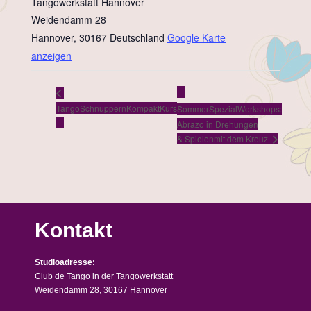
Tangowerkstatt Hannover
Weidendamm 28
Hannover
,
30167
Deutschland
Google Karte
anzeigen
TangoSchnuppernKompaktKurs
SommerSpezialWorkshops:
Abrazo in Drehungen
& Spielenmit dem Kreuz
Kontakt
Studioadresse:
Club de Tango in der Tangowerkstatt
Weidendamm 28, 30167 Hannover