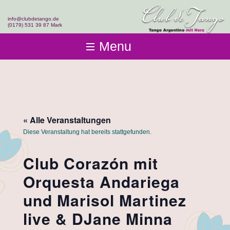
info@clubdetango.de
(0179) 531 39 87 Mark
Menu
Club de Tango
Club-Infos
Kurse
Fotos & Videos
Einsteigen
Team
Events & Workshops
Tangolehrerausbildung
« Alle Veranstaltungen
Kontakt
Diese Veranstaltung hat bereits stattgefunden.
Club Corazón mit
Orquesta Andariega
und Marisol Martinez
live & DJane Minna