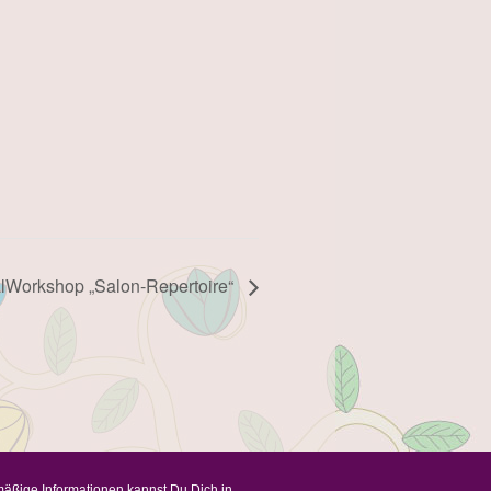
lWorkshop „Salon-Repertoire“
mäßige Informationen kannst Du Dich in