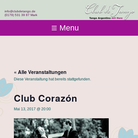
info@clubdetango.de
(0179) 531 39 87 Mark
Menu
Club de Tango
Club-Infos
Kurse
Fotos & Videos
Einsteigen
Team
Events & Workshops
Tangolehrerausbildung
« Alle Veranstaltungen
Kontakt
Diese Veranstaltung hat bereits stattgefunden.
Club Corazón
Mai 13, 2017 @ 20:00