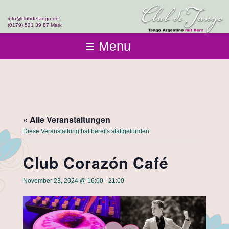
info@clubdetango.de
(0179) 531 39 87 Mark
Menu
Club de Tango
Club-Infos
Kurse
Fotos & Videos
Einsteigen
Team
Events & Workshops
Tangolehrerausbildung
« Alle Veranstaltungen
Kontakt
Diese Veranstaltung hat bereits stattgefunden.
Club Corazón Café
November 23, 2024 @ 16:00
-
21:00