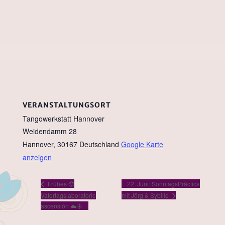
VERANSTALTUNGSORT
Tangowerkstatt Hannover
Weidendamm 28
Hannover
,
30167
Deutschland
Google Karte
anzeigen
22. Juni: SonntagsPráctica
Frühes 🥸
Vatertagslaboratorio
mit Jörg & Sybille
ascensión ☁️☀️