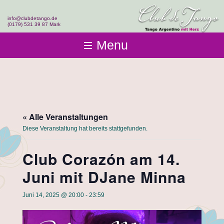
info@clubdetango.de
(0179) 531 39 87 Mark
Menu
Club de Tango
Club-Infos
Kurse
Fotos & Videos
Einsteigen
Team
Events & Workshops
Tangolehrerausbildung
« Alle Veranstaltungen
Kontakt
Diese Veranstaltung hat bereits stattgefunden.
Club Corazón am 14.
Juni mit DJane Minna
Juni 14, 2025 @ 20:00
-
23:59